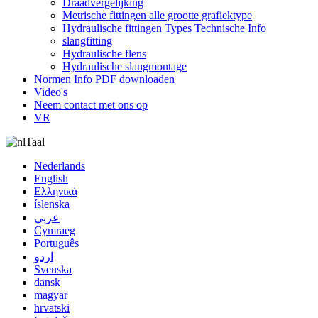
Draadvergelijking
Metrische fittingen alle grootte grafiektype
Hydraulische fittingen Types Technische Info
slangfitting
Hydraulische flens
Hydraulische slangmontage
Normen Info PDF downloaden
Video's
Neem contact met ons op
VR
Taal
Nederlands
English
Ελληνικά
íslenska
عربي
Cymraeg
Português
اردو
Svenska
dansk
magyar
hrvatski