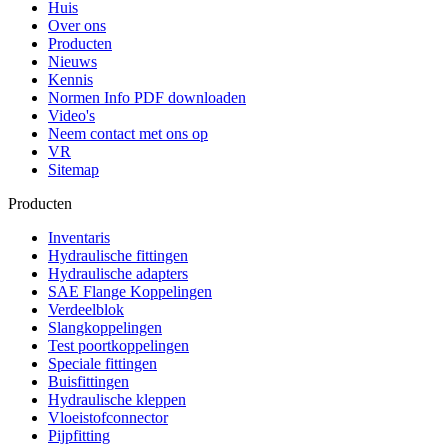
Huis
Over ons
Producten
Nieuws
Kennis
Normen Info PDF downloaden
Video's
Neem contact met ons op
VR
Sitemap
Producten
Inventaris
Hydraulische fittingen
Hydraulische adapters
SAE Flange Koppelingen
Verdeelblok
Slangkoppelingen
Test poortkoppelingen
Speciale fittingen
Buisfittingen
Hydraulische kleppen
Vloeistofconnector
Pijpfitting