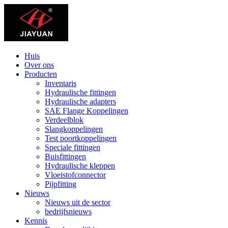
Huis
Over ons
Producten
Inventaris
Hydraulische fittingen
Hydraulische adapters
SAE Flange Koppelingen
Verdeelblok
Slangkoppelingen
Test poortkoppelingen
Speciale fittingen
Buisfittingen
Hydraulische kleppen
Vloeistofconnector
Pijpfitting
Nieuws
Nieuws uit de sector
bedrijfsnieuws
Kennis